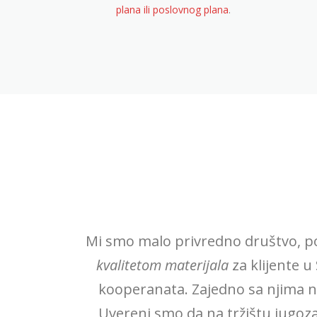
plana ili poslovnog plana
.
Mi smo malo privredno društvo, po
kvalitetom materijala
za klijente u
kooperanata. Zajedno sa njima n
Uvereni smo da na tržištu jugoz