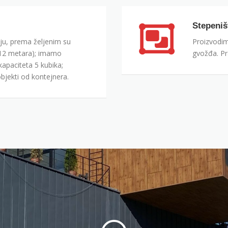
Stepeniš
riju, prema željenim su
Proizvodim
 12 metara); imamo
gvožđa. Pra
apaciteta 5 kubika;
jekti od kontejnera.