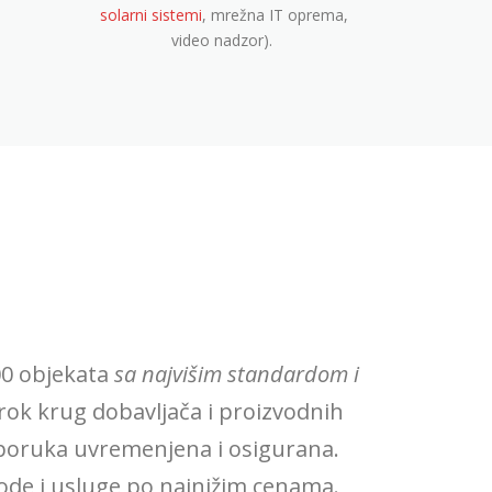
solarni sistemi
, mrežna IT oprema,
video nadzor).
00 objekata
sa najvišim standardom i
širok krug dobavljača i proizvodnih
sporuka uvremenjena i osigurana.
ode i usluge po najnižim cenama.