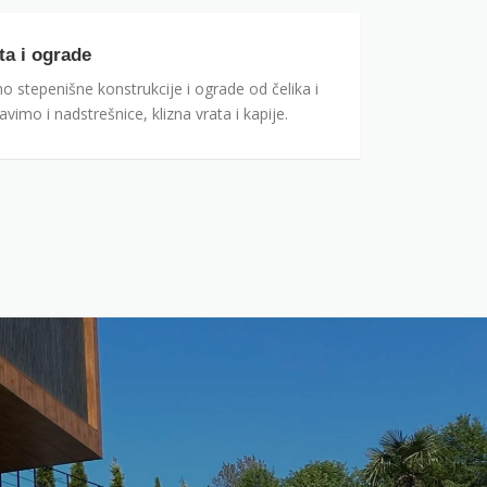
ta i ograde
o stepenišne konstrukcije i ograde od čelika i
vimo i nadstrešnice, klizna vrata i kapije.