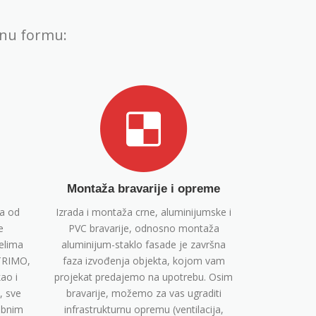
enu formu:
Montaža bravarije i opreme
ta od
Izrada i montaža crne, aluminijumske i
e
PVC bravarije, odnosno montaža
elima
aluminijum-staklo fasade je završna
(TRIMO,
faza izvođenja objekta, kojom vam
ao i
projekat predajemo na upotrebu. Osim
, sve
bravarije, možemo za vas ugraditi
ebnim
infrastrukturnu opremu (ventilacija,