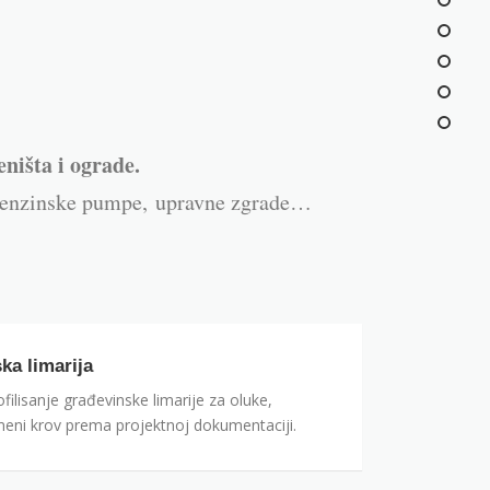
ništa i ograde.
enzinske pumpe,
upravne zgrade…
ka limarija
ofilisanje građevinske limarije za oluke,
limeni krov prema projektnoj dokumentaciji.