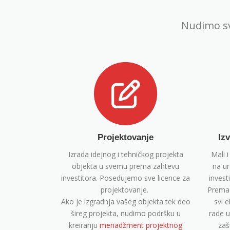
Nudimo sv
Projektovanje
Iz
Izrada idejnog i tehničkog projekta
Mali i
objekta u svemu prema zahtevu
na ur
investitora. Posedujemo sve licence za
invest
projektovanje.
Prema s
Ako je izgradnja vašeg objekta tek deo
svi e
šireg projekta, nudimo podršku u
rade 
kreiranju
menadžment projektnog
zaš