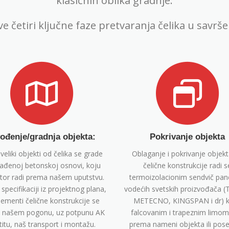
klasičnih oblika gradnje.
e četiri ključne faze pretvaranja čelika u savrš
vođenje/gradnja objekta:
Pokrivanje objekta
 veliki objekti od čelika se grade
Oblaganje i pokrivanje objek
ađenoj betonskoj osnovi, koju
čelične konstrukcije radi s
itor radi prema našem uputstvu.
termoizolacionim sendvič pan
pecifikaciji iz projektnog plana,
vodećih svetskih proizvođača 
lementi čelične konstrukcije se
METECNO, KINGSPAN i dr) k
u našem pogonu, uz potpunu AK
falcovanim i trapeznim limom
titu, naš transport i montažu.
prema nameni objekta ili pos