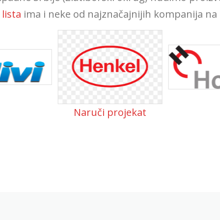
lista
ima i neke od najznačajnijih kompanija na 
Naruči projekat