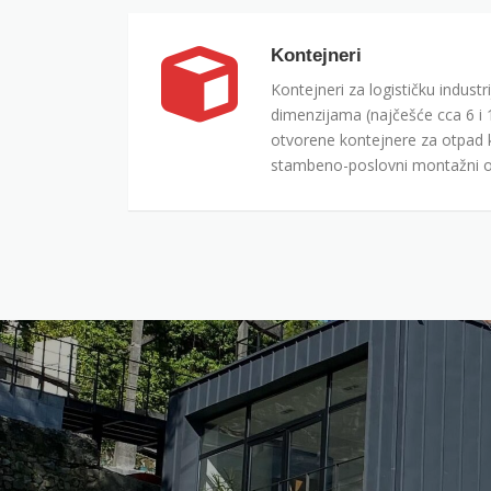
Kontejneri
Kontejneri za logističku indust
dimenzijama (najčešće cca 6 i
otvorene kontejnere za otpad k
stambeno-poslovni montažni ob