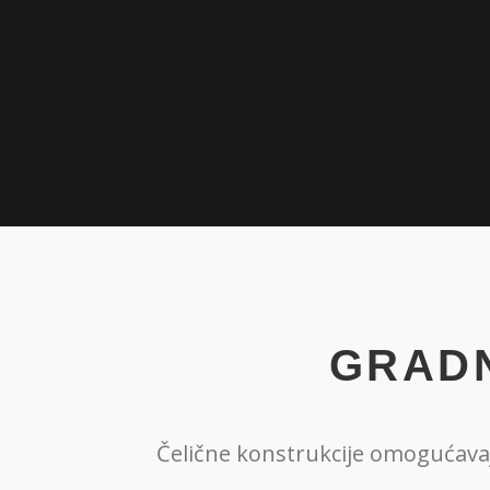
GRADN
Čelične konstrukcije omogućavaj