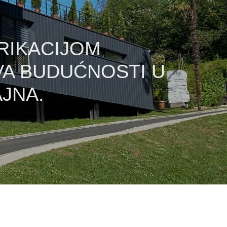
RIKACIJOM
A BUDUĆNOSTI U
JNA.