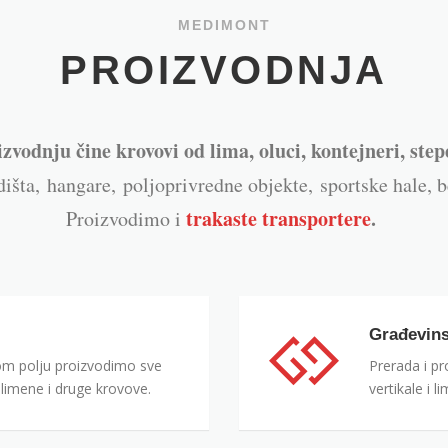
MEDIMONT
PROIZVODNJA
vodnju čine krovovi od lima, oluci, kontejneri, stepe
dišta,
hangare,
poljoprivredne objekte,
sportske hale,
b
trakaste transportere
.
Proizvodimo i
Građevins
 polju proizvodimo sve
Prerada i pr
 limene i druge krovove.
vertikale i 