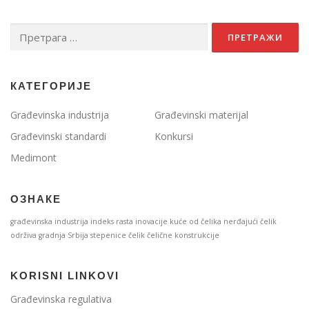
Претрага
за:
КАТЕГОРИЈЕ
Građevinska industrija
Građevinski materijal
Građevinski standardi
Konkursi
Medimont
ОЗНАКЕ
građevinska industrija
indeks rasta
inovacije
kuće od čelika
nerđajući čelik
održiva gradnja
Srbija
stepenice
čelik
čelične konstrukcije
KORISNI LINKOVI
Građevinska regulativa