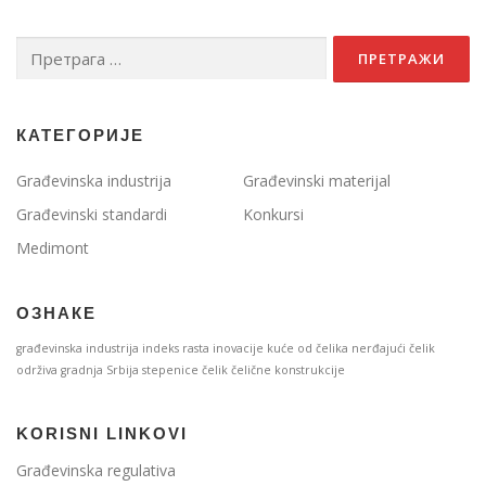
Претрага
за:
КАТЕГОРИЈЕ
Građevinska industrija
Građevinski materijal
Građevinski standardi
Konkursi
Medimont
ОЗНАКЕ
građevinska industrija
indeks rasta
inovacije
kuće od čelika
nerđajući čelik
održiva gradnja
Srbija
stepenice
čelik
čelične konstrukcije
KORISNI LINKOVI
Građevinska regulativa