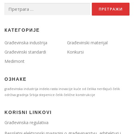
Претрага
за:
КАТЕГОРИЈЕ
Građevinska industrija
Građevinski materijal
Građevinski standardi
Konkursi
Medimont
ОЗНАКЕ
građevinska industrija
indeks rasta
inovacije
kuće od čelika
nerđajući čelik
održiva gradnja
Srbija
stepenice
čelik
čelične konstrukcije
KORISNI LINKOVI
Građevinska regulativa
Besplatni elektronski magazini o građevinarstvu, arhitekturi i