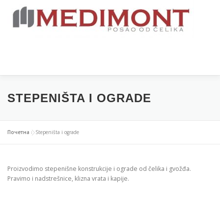
Скочи
на
садржај
Изборн
GRADNJA
PROIZVODNJA
STEPENIŠTA I OGRADE
ALTERNATIVNA GRADNJA
SOLARNI SISTEMI
Почетна
»
Stepeništa i ograde
O NAMA
BLOG
Proizvodimo stepenišne konstrukcije i ograde od čelika i gvožđa.
Pravimo i nadstrešnice, klizna vrata i kapije.